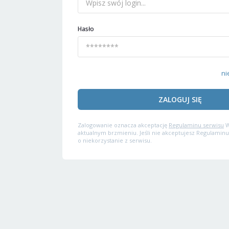
Hasło
ni
ZALOGUJ SIĘ
Zalogowanie oznacza akceptację
Regulaminu serwisu
W
aktualnym brzmieniu. Jeśli nie akceptujesz Regulaminu
o niekorzystanie z serwisu.