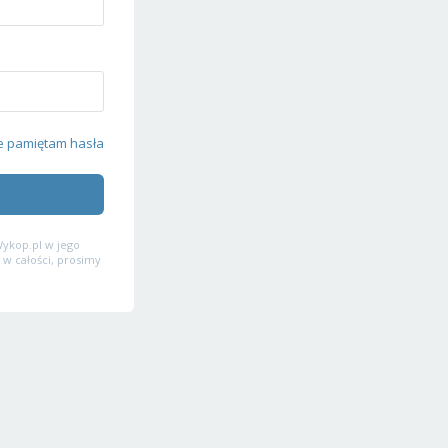
e pamiętam hasła
ykop.pl w jego
 w całości, prosimy