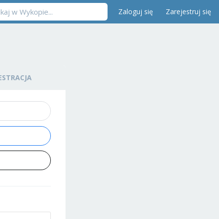
Zaloguj się
Zarejestruj się
ESTRACJA