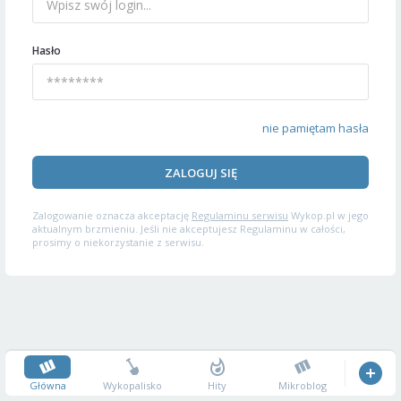
Hasło
nie pamiętam hasła
ZALOGUJ SIĘ
Zalogowanie oznacza akceptację
Regulaminu serwisu
Wykop.pl w jego
aktualnym brzmieniu. Jeśli nie akceptujesz Regulaminu w całości,
prosimy o niekorzystanie z serwisu.
Główna
Wykopalisko
Hity
Mikroblog