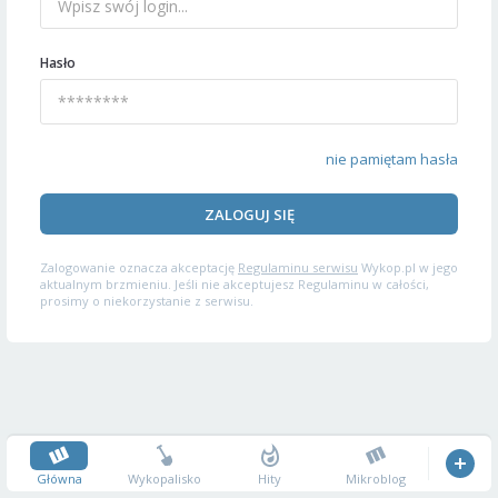
Hasło
nie pamiętam hasła
ZALOGUJ SIĘ
Zalogowanie oznacza akceptację
Regulaminu serwisu
Wykop.pl w jego
aktualnym brzmieniu. Jeśli nie akceptujesz Regulaminu w całości,
prosimy o niekorzystanie z serwisu.
Główna
Wykopalisko
Hity
Mikroblog