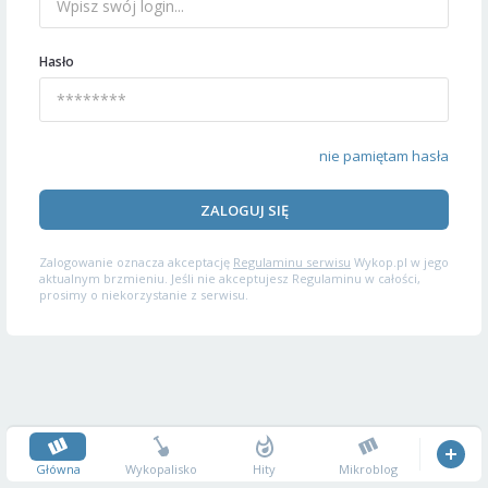
Hasło
nie pamiętam hasła
ZALOGUJ SIĘ
Zalogowanie oznacza akceptację
Regulaminu serwisu
Wykop.pl w jego
aktualnym brzmieniu. Jeśli nie akceptujesz Regulaminu w całości,
prosimy o niekorzystanie z serwisu.
Główna
Wykopalisko
Hity
Mikroblog