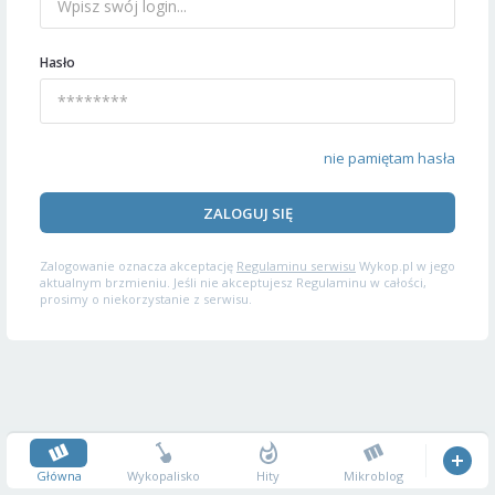
Hasło
nie pamiętam hasła
ZALOGUJ SIĘ
Zalogowanie oznacza akceptację
Regulaminu serwisu
Wykop.pl w jego
aktualnym brzmieniu. Jeśli nie akceptujesz Regulaminu w całości,
prosimy o niekorzystanie z serwisu.
Główna
Wykopalisko
Hity
Mikroblog