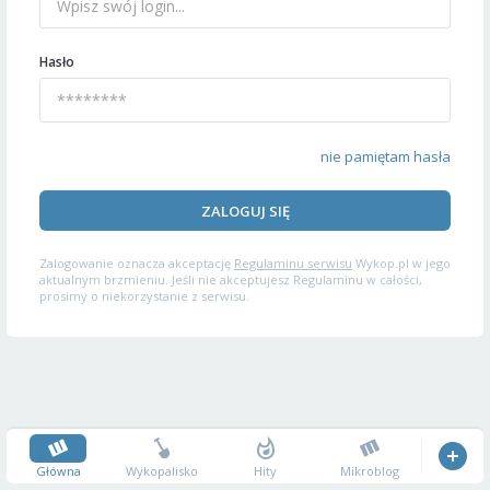
Hasło
nie pamiętam hasła
ZALOGUJ SIĘ
Zalogowanie oznacza akceptację
Regulaminu serwisu
Wykop.pl w jego
aktualnym brzmieniu. Jeśli nie akceptujesz Regulaminu w całości,
prosimy o niekorzystanie z serwisu.
Główna
Wykopalisko
Hity
Mikroblog