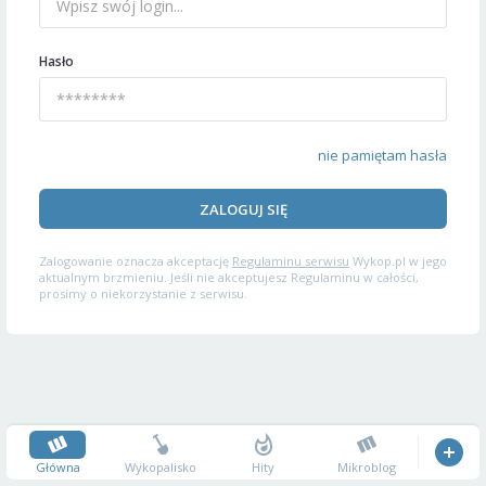
Hasło
nie pamiętam hasła
ZALOGUJ SIĘ
Zalogowanie oznacza akceptację
Regulaminu serwisu
Wykop.pl w jego
aktualnym brzmieniu. Jeśli nie akceptujesz Regulaminu w całości,
prosimy o niekorzystanie z serwisu.
Główna
Wykopalisko
Hity
Mikroblog