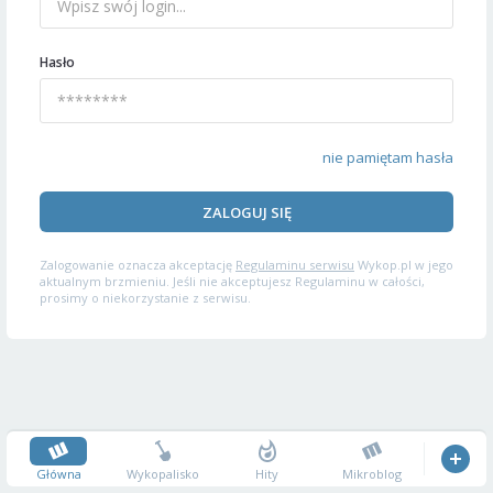
Hasło
nie pamiętam hasła
ZALOGUJ SIĘ
Zalogowanie oznacza akceptację
Regulaminu serwisu
Wykop.pl w jego
aktualnym brzmieniu. Jeśli nie akceptujesz Regulaminu w całości,
prosimy o niekorzystanie z serwisu.
Główna
Wykopalisko
Hity
Mikroblog