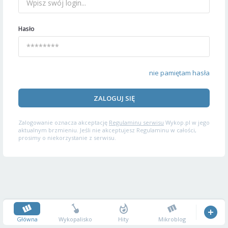
Hasło
nie pamiętam hasła
ZALOGUJ SIĘ
Zalogowanie oznacza akceptację
Regulaminu serwisu
Wykop.pl w jego
aktualnym brzmieniu. Jeśli nie akceptujesz Regulaminu w całości,
prosimy o niekorzystanie z serwisu.
Główna
Wykopalisko
Hity
Mikroblog