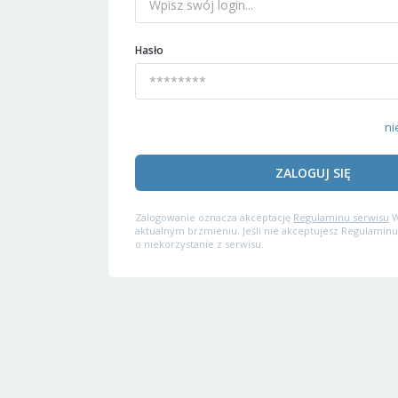
Hasło
ni
ZALOGUJ SIĘ
Zalogowanie oznacza akceptację
Regulaminu serwisu
W
aktualnym brzmieniu. Jeśli nie akceptujesz Regulaminu
o niekorzystanie z serwisu.