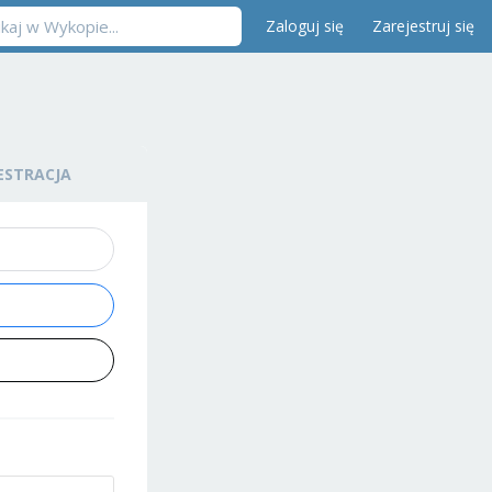
Zaloguj się
Zarejestruj się
ESTRACJA