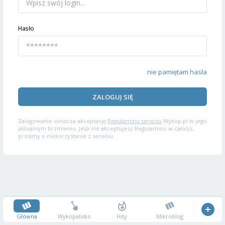
Hasło
nie pamiętam hasła
ZALOGUJ SIĘ
Zalogowanie oznacza akceptację
Regulaminu serwisu
Wykop.pl w jego
aktualnym brzmieniu. Jeśli nie akceptujesz Regulaminu w całości,
prosimy o niekorzystanie z serwisu.
Główna
Wykopalisko
Hity
Mikroblog