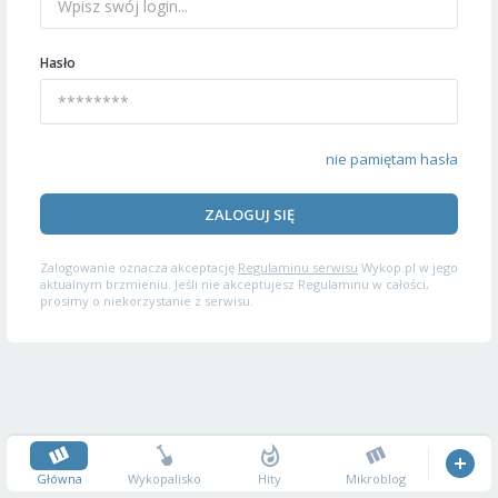
Hasło
nie pamiętam hasła
ZALOGUJ SIĘ
Zalogowanie oznacza akceptację
Regulaminu serwisu
Wykop.pl w jego
aktualnym brzmieniu. Jeśli nie akceptujesz Regulaminu w całości,
prosimy o niekorzystanie z serwisu.
Główna
Wykopalisko
Hity
Mikroblog