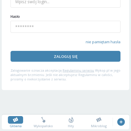
Hasło
nie pamiętam hasła
ZALOGUJ SIĘ
Zalogowanie oznacza akceptację
Regulaminu serwisu
Wykop.pl w jego
aktualnym brzmieniu. Jeśli nie akceptujesz Regulaminu w całości,
prosimy o niekorzystanie z serwisu.
Główna
Wykopalisko
Hity
Mikroblog