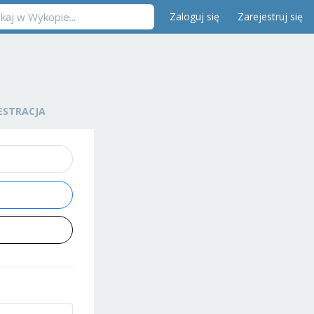
Zaloguj się
Zarejestruj się
ESTRACJA