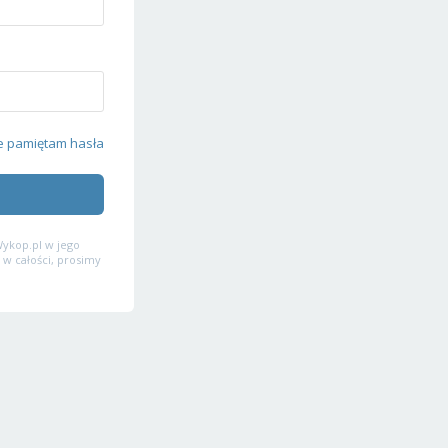
e pamiętam hasła
ykop.pl w jego
 w całości, prosimy