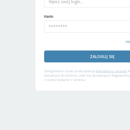
Hasło
ni
ZALOGUJ SIĘ
Zalogowanie oznacza akceptację
Regulaminu serwisu
W
aktualnym brzmieniu. Jeśli nie akceptujesz Regulaminu
o niekorzystanie z serwisu.