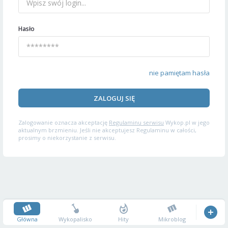
Hasło
nie pamiętam hasła
ZALOGUJ SIĘ
Zalogowanie oznacza akceptację
Regulaminu serwisu
Wykop.pl w jego
aktualnym brzmieniu. Jeśli nie akceptujesz Regulaminu w całości,
prosimy o niekorzystanie z serwisu.
Główna
Wykopalisko
Hity
Mikroblog