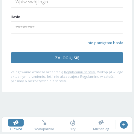
Hasło
nie pamiętam hasła
ZALOGUJ SIĘ
Zalogowanie oznacza akceptację
Regulaminu serwisu
Wykop.pl w jego
aktualnym brzmieniu. Jeśli nie akceptujesz Regulaminu w całości,
prosimy o niekorzystanie z serwisu.
Główna
Wykopalisko
Hity
Mikroblog