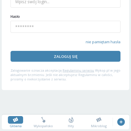
Hasło
nie pamiętam hasła
ZALOGUJ SIĘ
Zalogowanie oznacza akceptację
Regulaminu serwisu
Wykop.pl w jego
aktualnym brzmieniu. Jeśli nie akceptujesz Regulaminu w całości,
prosimy o niekorzystanie z serwisu.
Główna
Wykopalisko
Hity
Mikroblog