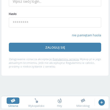
Hasło
nie pamiętam hasła
ZALOGUJ SIĘ
Zalogowanie oznacza akceptację
Regulaminu serwisu
Wykop.pl w jego
aktualnym brzmieniu. Jeśli nie akceptujesz Regulaminu w całości,
prosimy o niekorzystanie z serwisu.
Główna
Wykopalisko
Hity
Mikroblog