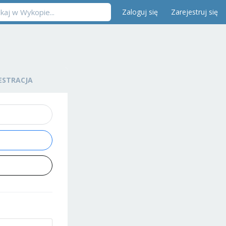
Zaloguj się
Zarejestruj się
ESTRACJA