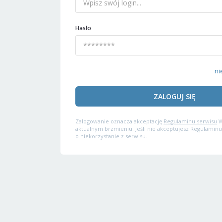
Hasło
ni
ZALOGUJ SIĘ
Zalogowanie oznacza akceptację
Regulaminu serwisu
W
aktualnym brzmieniu. Jeśli nie akceptujesz Regulaminu
o niekorzystanie z serwisu.