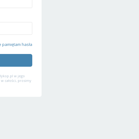
e pamiętam hasła
ykop.pl w jego
 w całości, prosimy