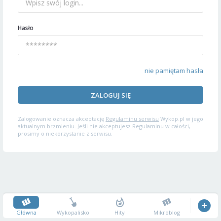
Hasło
nie pamiętam hasła
ZALOGUJ SIĘ
Zalogowanie oznacza akceptację
Regulaminu serwisu
Wykop.pl w jego
aktualnym brzmieniu. Jeśli nie akceptujesz Regulaminu w całości,
prosimy o niekorzystanie z serwisu.
Główna
Wykopalisko
Hity
Mikroblog