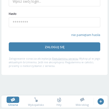
Hasło
nie pamiętam hasła
ZALOGUJ SIĘ
Zalogowanie oznacza akceptację
Regulaminu serwisu
Wykop.pl w jego
aktualnym brzmieniu. Jeśli nie akceptujesz Regulaminu w całości,
prosimy o niekorzystanie z serwisu.
Główna
Wykopalisko
Hity
Mikroblog