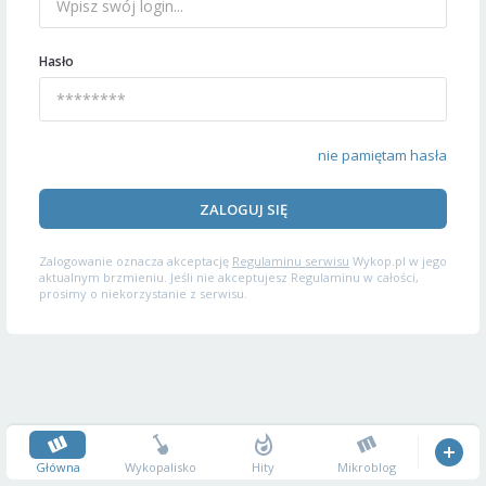
Hasło
nie pamiętam hasła
ZALOGUJ SIĘ
Zalogowanie oznacza akceptację
Regulaminu serwisu
Wykop.pl w jego
aktualnym brzmieniu. Jeśli nie akceptujesz Regulaminu w całości,
prosimy o niekorzystanie z serwisu.
Główna
Wykopalisko
Hity
Mikroblog