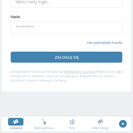
Hasło
nie pamiętam hasła
ZALOGUJ SIĘ
Zalogowanie oznacza akceptację
Regulaminu serwisu
Wykop.pl w jego
aktualnym brzmieniu. Jeśli nie akceptujesz Regulaminu w całości,
prosimy o niekorzystanie z serwisu.
Główna
Wykopalisko
Hity
Mikroblog