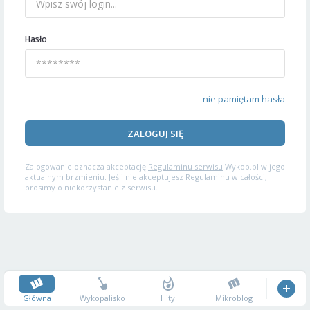
Hasło
nie pamiętam hasła
ZALOGUJ SIĘ
Zalogowanie oznacza akceptację
Regulaminu serwisu
Wykop.pl w jego
aktualnym brzmieniu. Jeśli nie akceptujesz Regulaminu w całości,
prosimy o niekorzystanie z serwisu.
Główna
Wykopalisko
Hity
Mikroblog