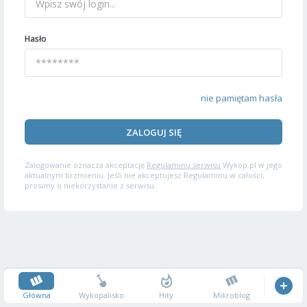
Hasło
nie pamiętam hasła
ZALOGUJ SIĘ
Zalogowanie oznacza akceptację
Regulaminu serwisu
Wykop.pl w jego
aktualnym brzmieniu. Jeśli nie akceptujesz Regulaminu w całości,
prosimy o niekorzystanie z serwisu.
Główna
Wykopalisko
Hity
Mikroblog