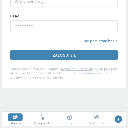
Hasło
nie pamiętam hasła
ZALOGUJ SIĘ
Zalogowanie oznacza akceptację
Regulaminu serwisu
Wykop.pl w jego
aktualnym brzmieniu. Jeśli nie akceptujesz Regulaminu w całości,
prosimy o niekorzystanie z serwisu.
Główna
Wykopalisko
Hity
Mikroblog