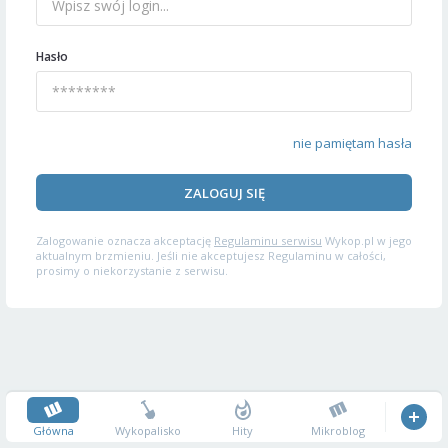
Hasło
nie pamiętam hasła
ZALOGUJ SIĘ
Zalogowanie oznacza akceptację
Regulaminu serwisu
Wykop.pl w jego
aktualnym brzmieniu. Jeśli nie akceptujesz Regulaminu w całości,
prosimy o niekorzystanie z serwisu.
Główna
Wykopalisko
Hity
Mikroblog