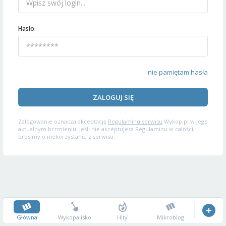
Hasło
nie pamiętam hasła
ZALOGUJ SIĘ
Zalogowanie oznacza akceptację
Regulaminu serwisu
Wykop.pl w jego
aktualnym brzmieniu. Jeśli nie akceptujesz Regulaminu w całości,
prosimy o niekorzystanie z serwisu.
Główna
Wykopalisko
Hity
Mikroblog