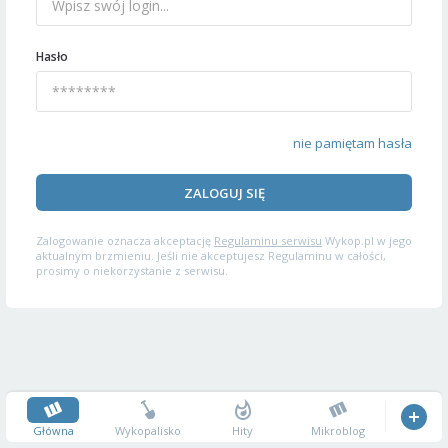
Hasło
nie pamiętam hasła
ZALOGUJ SIĘ
Zalogowanie oznacza akceptację
Regulaminu serwisu
Wykop.pl w jego
aktualnym brzmieniu. Jeśli nie akceptujesz Regulaminu w całości,
prosimy o niekorzystanie z serwisu.
Główna
Wykopalisko
Hity
Mikroblog