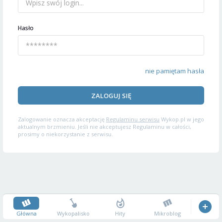
Hasło
nie pamiętam hasła
ZALOGUJ SIĘ
Zalogowanie oznacza akceptację
Regulaminu serwisu
Wykop.pl w jego
aktualnym brzmieniu. Jeśli nie akceptujesz Regulaminu w całości,
prosimy o niekorzystanie z serwisu.
Główna
Wykopalisko
Hity
Mikroblog