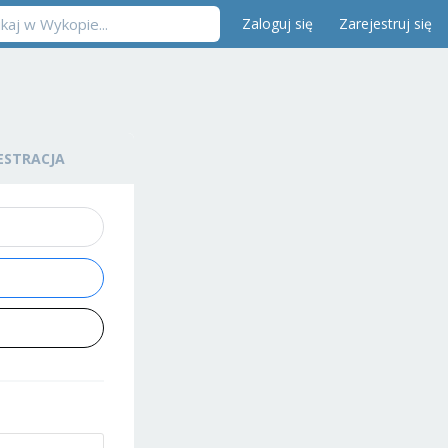
Zaloguj się
Zarejestruj się
ESTRACJA