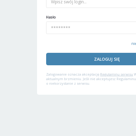
Hasło
ni
ZALOGUJ SIĘ
Zalogowanie oznacza akceptację
Regulaminu serwisu
W
aktualnym brzmieniu. Jeśli nie akceptujesz Regulaminu
o niekorzystanie z serwisu.