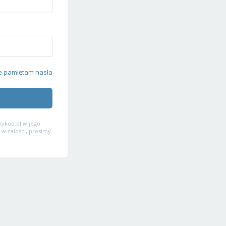
e pamiętam hasła
ykop.pl w jego
 w całości, prosimy