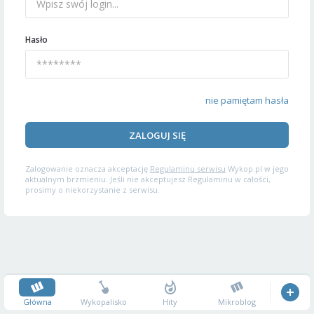
Hasło
nie pamiętam hasła
ZALOGUJ SIĘ
Zalogowanie oznacza akceptację
Regulaminu serwisu
Wykop.pl w jego
aktualnym brzmieniu. Jeśli nie akceptujesz Regulaminu w całości,
prosimy o niekorzystanie z serwisu.
Główna
Wykopalisko
Hity
Mikroblog