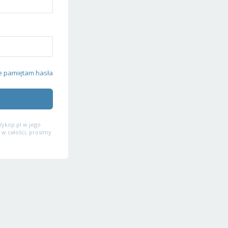
e pamiętam hasła
ykop.pl w jego
 w całości, prosimy