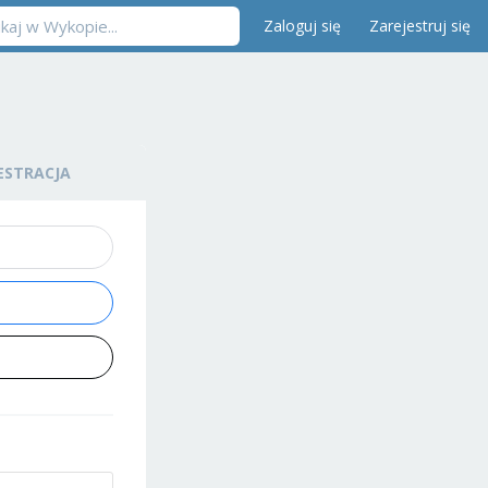
Zaloguj się
Zarejestruj się
ESTRACJA