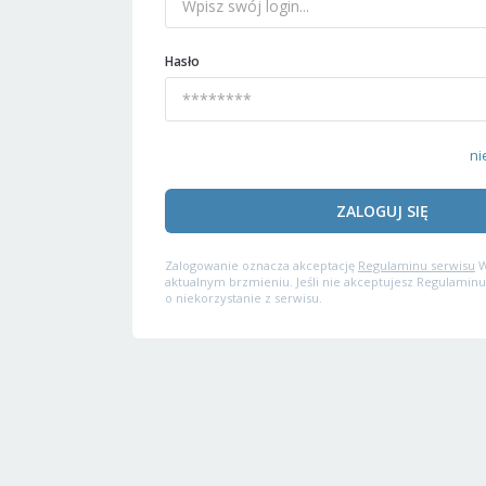
Hasło
ni
ZALOGUJ SIĘ
Zalogowanie oznacza akceptację
Regulaminu serwisu
W
aktualnym brzmieniu. Jeśli nie akceptujesz Regulaminu
o niekorzystanie z serwisu.