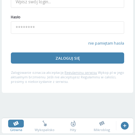
Hasło
nie pamiętam hasła
ZALOGUJ SIĘ
Zalogowanie oznacza akceptację
Regulaminu serwisu
Wykop.pl w jego
aktualnym brzmieniu. Jeśli nie akceptujesz Regulaminu w całości,
prosimy o niekorzystanie z serwisu.
Główna
Wykopalisko
Hity
Mikroblog