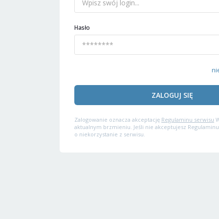
Hasło
ni
ZALOGUJ SIĘ
Zalogowanie oznacza akceptację
Regulaminu serwisu
W
aktualnym brzmieniu. Jeśli nie akceptujesz Regulaminu
o niekorzystanie z serwisu.