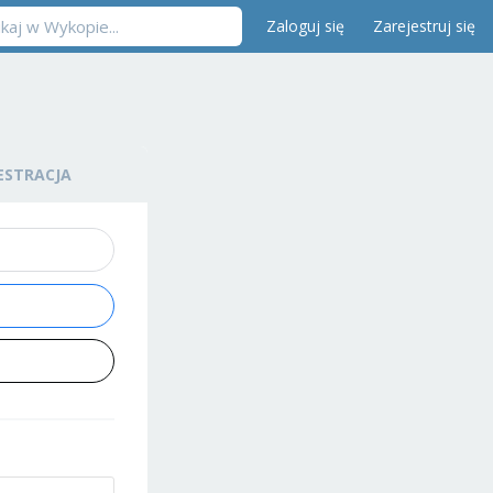
Zaloguj się
Zarejestruj się
ESTRACJA