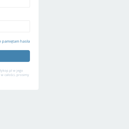
e pamiętam hasła
ykop.pl w jego
 w całości, prosimy