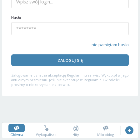
Hasło
nie pamiętam hasła
ZALOGUJ SIĘ
Zalogowanie oznacza akceptację
Regulaminu serwisu
Wykop.pl w jego
aktualnym brzmieniu. Jeśli nie akceptujesz Regulaminu w całości,
prosimy o niekorzystanie z serwisu.
Główna
Wykopalisko
Hity
Mikroblog