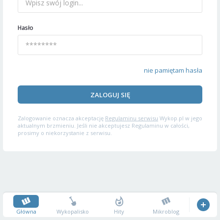
Hasło
nie pamiętam hasła
ZALOGUJ SIĘ
Zalogowanie oznacza akceptację
Regulaminu serwisu
Wykop.pl w jego
aktualnym brzmieniu. Jeśli nie akceptujesz Regulaminu w całości,
prosimy o niekorzystanie z serwisu.
Główna
Wykopalisko
Hity
Mikroblog