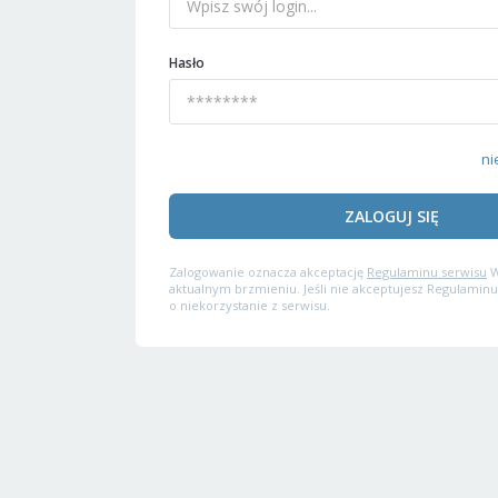
Hasło
ni
ZALOGUJ SIĘ
Zalogowanie oznacza akceptację
Regulaminu serwisu
W
aktualnym brzmieniu. Jeśli nie akceptujesz Regulaminu
o niekorzystanie z serwisu.