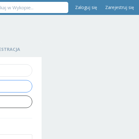
Zaloguj się
Zarejestruj się
ESTRACJA