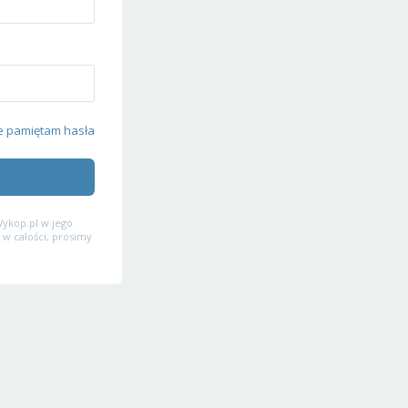
e pamiętam hasła
ykop.pl w jego
 w całości, prosimy