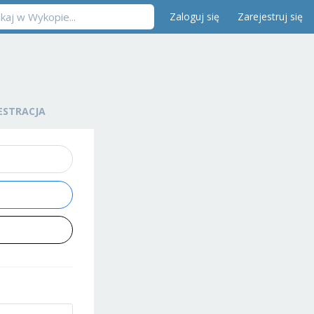
Zaloguj się
Zarejestruj się
ESTRACJA