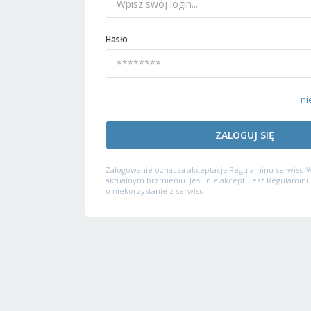
Hasło
ni
ZALOGUJ SIĘ
Zalogowanie oznacza akceptację
Regulaminu serwisu
W
aktualnym brzmieniu. Jeśli nie akceptujesz Regulaminu
o niekorzystanie z serwisu.