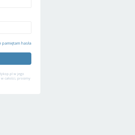
e pamiętam hasła
ykop.pl w jego
 w całości, prosimy