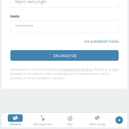
Hasło
nie pamiętam hasła
ZALOGUJ SIĘ
Zalogowanie oznacza akceptację
Regulaminu serwisu
Wykop.pl w jego
aktualnym brzmieniu. Jeśli nie akceptujesz Regulaminu w całości,
prosimy o niekorzystanie z serwisu.
Główna
Wykopalisko
Hity
Mikroblog