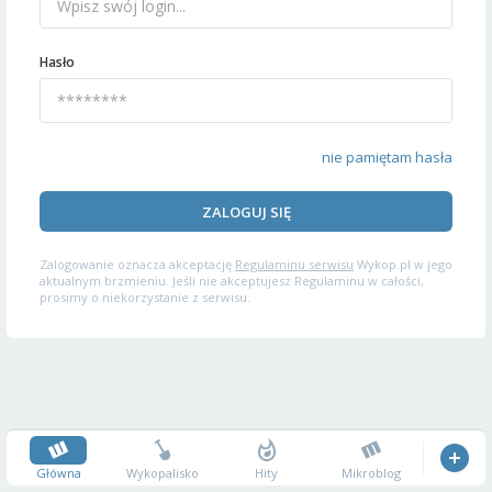
Hasło
nie pamiętam hasła
ZALOGUJ SIĘ
Zalogowanie oznacza akceptację
Regulaminu serwisu
Wykop.pl w jego
aktualnym brzmieniu. Jeśli nie akceptujesz Regulaminu w całości,
prosimy o niekorzystanie z serwisu.
Główna
Wykopalisko
Hity
Mikroblog