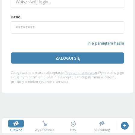
Hasło
nie pamiętam hasła
ZALOGUJ SIĘ
Zalogowanie oznacza akceptację
Regulaminu serwisu
Wykop.pl w jego
aktualnym brzmieniu. Jeśli nie akceptujesz Regulaminu w całości,
prosimy o niekorzystanie z serwisu.
Główna
Wykopalisko
Hity
Mikroblog