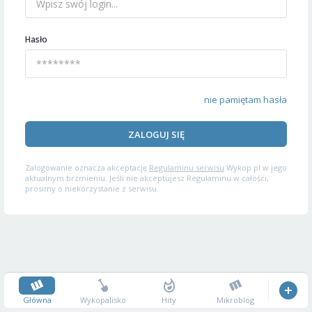
Hasło
nie pamiętam hasła
ZALOGUJ SIĘ
Zalogowanie oznacza akceptację
Regulaminu serwisu
Wykop.pl w jego
aktualnym brzmieniu. Jeśli nie akceptujesz Regulaminu w całości,
prosimy o niekorzystanie z serwisu.
Główna
Wykopalisko
Hity
Mikroblog