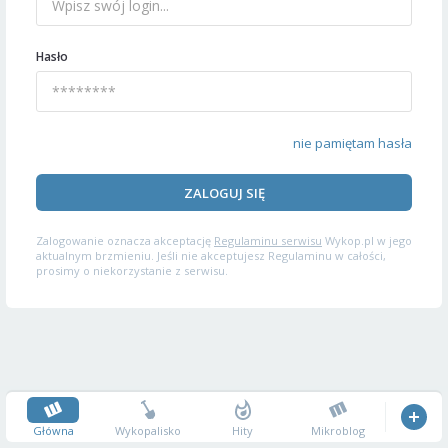
Hasło
nie pamiętam hasła
ZALOGUJ SIĘ
Zalogowanie oznacza akceptację
Regulaminu serwisu
Wykop.pl w jego
aktualnym brzmieniu. Jeśli nie akceptujesz Regulaminu w całości,
prosimy o niekorzystanie z serwisu.
Główna
Wykopalisko
Hity
Mikroblog