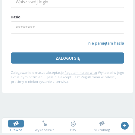
Hasło
nie pamiętam hasła
ZALOGUJ SIĘ
Zalogowanie oznacza akceptację
Regulaminu serwisu
Wykop.pl w jego
aktualnym brzmieniu. Jeśli nie akceptujesz Regulaminu w całości,
prosimy o niekorzystanie z serwisu.
Główna
Wykopalisko
Hity
Mikroblog