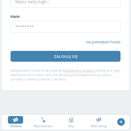
Hasło
nie pamiętam hasła
ZALOGUJ SIĘ
Zalogowanie oznacza akceptację
Regulaminu serwisu
Wykop.pl w jego
aktualnym brzmieniu. Jeśli nie akceptujesz Regulaminu w całości,
prosimy o niekorzystanie z serwisu.
Główna
Wykopalisko
Hity
Mikroblog