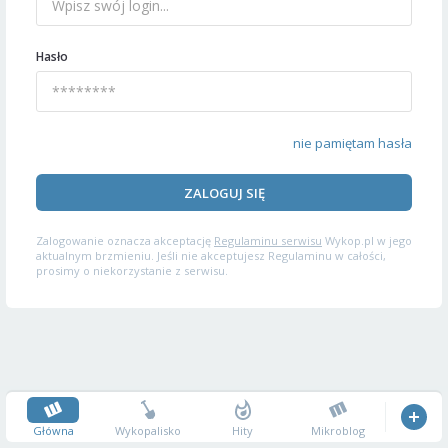
Hasło
nie pamiętam hasła
ZALOGUJ SIĘ
Zalogowanie oznacza akceptację
Regulaminu serwisu
Wykop.pl w jego
aktualnym brzmieniu. Jeśli nie akceptujesz Regulaminu w całości,
prosimy o niekorzystanie z serwisu.
Główna
Wykopalisko
Hity
Mikroblog