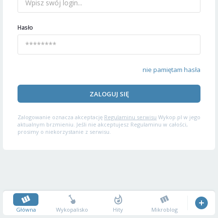
Hasło
nie pamiętam hasła
ZALOGUJ SIĘ
Zalogowanie oznacza akceptację
Regulaminu serwisu
Wykop.pl w jego
aktualnym brzmieniu. Jeśli nie akceptujesz Regulaminu w całości,
prosimy o niekorzystanie z serwisu.
Główna
Wykopalisko
Hity
Mikroblog