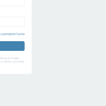
e pamiętam hasła
ykop.pl w jego
 w całości, prosimy