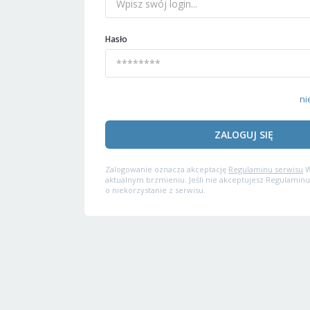
Hasło
ni
ZALOGUJ SIĘ
Zalogowanie oznacza akceptację
Regulaminu serwisu
W
aktualnym brzmieniu. Jeśli nie akceptujesz Regulaminu
o niekorzystanie z serwisu.