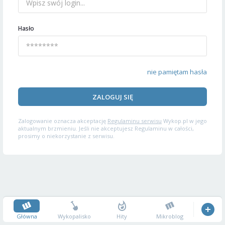
Hasło
nie pamiętam hasła
ZALOGUJ SIĘ
Zalogowanie oznacza akceptację
Regulaminu serwisu
Wykop.pl w jego
aktualnym brzmieniu. Jeśli nie akceptujesz Regulaminu w całości,
prosimy o niekorzystanie z serwisu.
Główna
Wykopalisko
Hity
Mikroblog